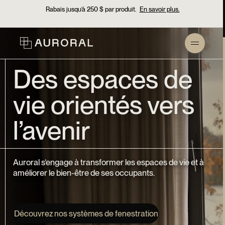
accessibility.skipToMain
Rabais jusqu’à 250 $ par produit.
En savoir plus.
Des espaces de
vie orientés vers
l’avenir
Auroral s’engage à transformer les espaces de vie et à
améliorer le bien-être de ses occupants.
Découvrez nos systèmes de fenestration